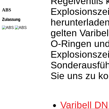
Regelventils 
Explosionsze
ABS
herunterlade
Zulassung
gelten Varibe
O-Ringen und 
Explosionsze
Sonderausführ
Sie uns zu ko
Varibell D