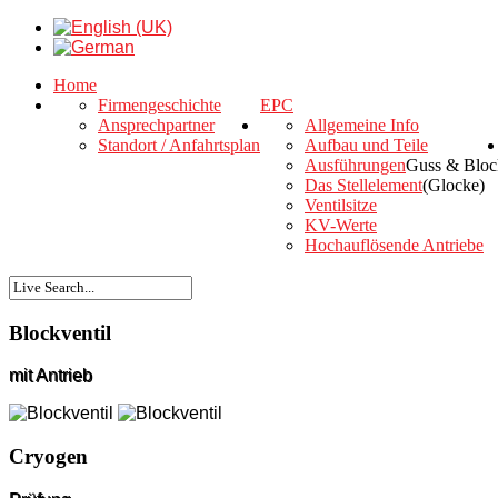
Home
Firmengeschichte
EPC
Ansprechpartner
Allgemeine Info
Standort / Anfahrtsplan
Aufbau und Teile
Ausführungen
Guss & Bloc
Das Stellelement
(Glocke)
Ventilsitze
KV-Werte
Hochauflösende Antriebe
Blockventil
mit Antrieb
Cryogen